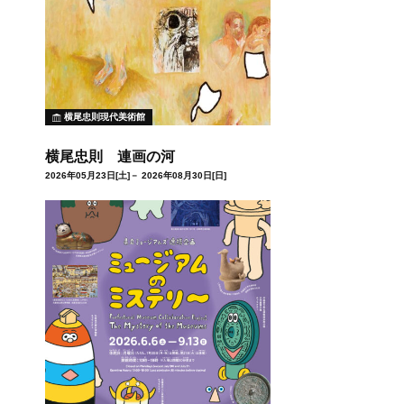
横尾忠則現代美術館
横尾忠則 連画の河
2026年05月23日[土]－ 2026年08月30日[日]