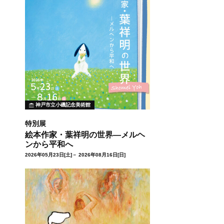
神戸市立小磯記念美術館
特別展
絵本作家・葉祥明の世界―メルヘ
ンから平和へ
2026年05月23日[土]－ 2026年08月16日[日]