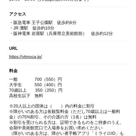
アクセス
・阪急電車 王子公園駅 徒歩約6分
・JR 灘駅 徒歩約10分
・阪神電車 岩屋駅（兵庫県立美術館前） 徒歩約12分
URL
https://ytmoca.jp/
料金
一般 700（550）円
大学生 550（400）円
70歳以上 350（250）円
高校生以下 無料
※20人以上の団体は（ ）内の料金に割引
※障がいのある方は各観覧料金（ただし70歳以上は一般料
金）の75%割引、その介護の方（1名）は無料
※割引を受けられる方は、証明できるものをご持参のうえ、
会期中美術館窓口で入場券をお買い求めください
（障がいのある方は、障がい者手帳アプリ「ミライロID」も