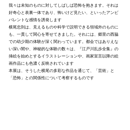
我々は未知のものに対してしばしば恐怖を抱きます。それは
好奇心と表裏一体であり、怖いけど見たい、といったアンビ
バレントな感情を誘発します
横尾忠則は、見えるものや科学で説明できる領域外のものに
も、一貫して関心を寄せてきました。それには、郷里の西脇
での幼少期の体験が深く関わっています。都会ではありえな
い深い闇や、神秘的な体験の数々は、『江戸川乱歩全集』の
挿絵を始めとするイラストレーションや、画家宣言以降の絵
画作品にも色濃く反映されています
本展は、そうした横尾の多彩な作品を通じて、「芸術」と
「恐怖」との関係性について考察するものです