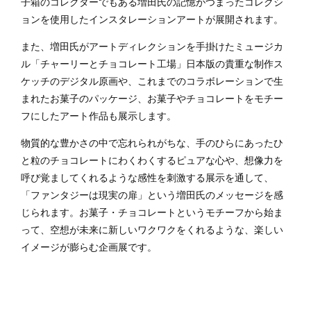
子箱のコレクターでもある増田氏の記憶がつまったコレクシ
ョンを使用したインスタレーションアートが展開されます。
また、増田氏がアートディレクションを手掛けたミュージカ
ル「チャーリーとチョコレート工場」日本版の貴重な制作ス
ケッチのデジタル原画や、これまでのコラボレーションで生
まれたお菓子のパッケージ、お菓子やチョコレートをモチー
フにしたアート作品も展示します。
物質的な豊かさの中で忘れられがちな、手のひらにあったひ
と粒のチョコレートにわくわくするピュアな心や、想像力を
呼び覚ましてくれるような感性を刺激する展示を通して、
「ファンタジーは現実の扉」という増田氏のメッセージを感
じられます。お菓子・チョコレートというモチーフから始ま
って、空想が未来に新しいワクワクをくれるような、楽しい
イメージが膨らむ企画展です。