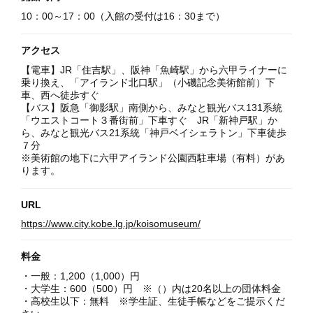
10：00～17：00（入館の受付は16：30まで）
アクセス
【電車】JR「住吉駅」、阪神「魚崎駅」から六甲ライナーに
乗り換え、「アイランド北口駅」（小磯記念美術館前）下
車、西へ徒歩すぐ
【バス】阪急「御影駅」南側から、みなと観光バス131系統
「ウエストコート３番街前」下車すぐ JR「新神戸駅」か
ら、みなと観光バス21系統「神戸ベイシェラトン」下車徒歩
７分
※美術館の地下に六甲アイランド公園西駐車場（有料）があ
ります。
URL
https://www.city.kobe.lg.jp/koisomuseum/
料金
・一般：1,200（1,000）円
・大学生：600（500）円 ※（）内は20名以上の団体料金
・高校生以下：無料 ※学生証、生徒手帳などをご提示くだ