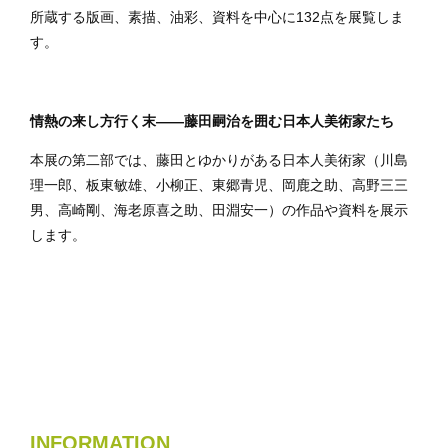
所蔵する版画、素描、油彩、資料を中心に132点を展覧しま
す。
情熱の来し方行く末――藤田嗣治を囲む日本人美術家たち
本展の第二部では、藤田とゆかりがある日本人美術家（川島
理一郎、板東敏雄、小柳正、東郷青児、岡鹿之助、高野三三
男、高崎剛、海老原喜之助、田淵安一）の作品や資料を展示
します。
INFORMATION