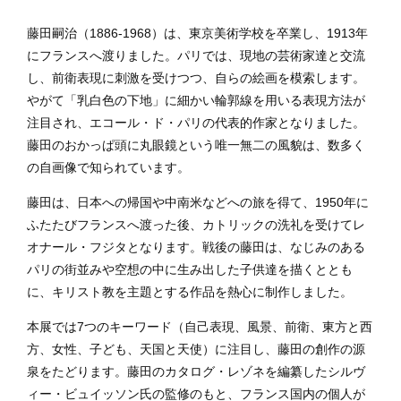
藤田嗣治（1886-1968）は、東京美術学校を卒業し、1913年
にフランスへ渡りました。パリでは、現地の芸術家達と交流
し、前衛表現に刺激を受けつつ、自らの絵画を模索します。
やがて「乳白色の下地」に細かい輪郭線を用いる表現方法が
注目され、エコール・ド・パリの代表的作家となりました。
藤田のおかっぱ頭に丸眼鏡という唯一無二の風貌は、数多く
の自画像で知られています。
藤田は、日本への帰国や中南米などへの旅を得て、1950年に
ふたたびフランスへ渡った後、カトリックの洗礼を受けてレ
オナール・フジタとなります。戦後の藤田は、なじみのある
パリの街並みや空想の中に生み出した子供達を描くととも
に、キリスト教を主題とする作品を熱心に制作しました。
本展では7つのキーワード（自己表現、風景、前衛、東方と西
方、女性、子ども、天国と天使）に注目し、藤田の創作の源
泉をたどります。藤田のカタログ・レゾネを編纂したシルヴ
ィー・ビュイッソン氏の監修のもと、フランス国内の個人が