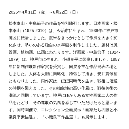
2025年4月11日（金）～6月22日（日）
松本奉山・中島節子の作品を特別陳列します。日本画家・松
本奉山（1925-2010）は、今治市に生まれ、1938年に神戸市
灘区に転居しました。渡米をきっかけとして作風を大きく変
化させ、勢いのある独自の水墨画を制作しました。題材は風
景画、植物画、仏画にわたります。洋画家・中島節子（1924-
1979）は、神戸市に生まれ、小磯良平に師事しました。1957
年に新制作展新作家賞を受賞し、同展を主な作品発表の場と
しました。人体を大胆に簡略化、誇張して描き、安井賞候補
ともなりました。両作家は、ほぼ同時代を生き、戦後に活躍
の時期を迎えました。その抽象性の高い作風は、戦後美術の
潮流と同期しています。神戸にゆかりある女性画家二人の作
品をたどり、その進取の気風を感じていただけたらと思いま
す。同時開催で、コレクション企画展示「画家たちの眼と小
磯良平素描選」、「小磯良平作品選Ⅰ」も展示します。