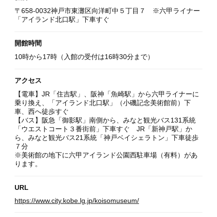
〒658-0032神戸市東灘区向洋町中５丁目７ ※六甲ライナー
「アイランド北口駅」下車すぐ
開館時間
10時から17時（入館の受付は16時30分まで）
アクセス
【電車】JR「住吉駅」、阪神「魚崎駅」から六甲ライナーに
乗り換え、「アイランド北口駅」（小磯記念美術館前）下
車、西へ徒歩すぐ
【バス】阪急「御影駅」南側から、みなと観光バス131系統
「ウエストコート３番街前」下車すぐ JR「新神戸駅」か
ら、みなと観光バス21系統「神戸ベイシェラトン」下車徒歩
７分
※美術館の地下に六甲アイランド公園西駐車場（有料）があ
ります。
URL
https://www.city.kobe.lg.jp/koisomuseum/