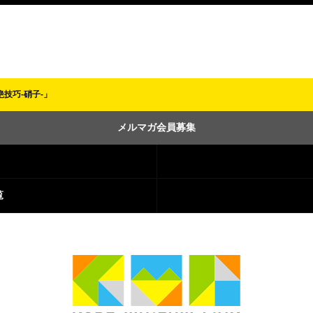
絶技巧-硝子-」
メルマガ会員募集
覧